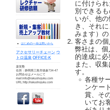
に付けられ
別できるも
いが、他の
き、それに
みます）の
客さまの個
はじめの一歩は想いから
弊社は、個
アクセサリーチェーン
ウ
的達成に必
トロ温泉
OFFICE-K
また、収集
楽笑塾
す。
住所：静岡県三島市徳倉734-47
お問合せはメールにて
各種サ
mail:info@rakushojuku.com
URL:http://rakushojuku.com
ンケー
賞、そ
いてお