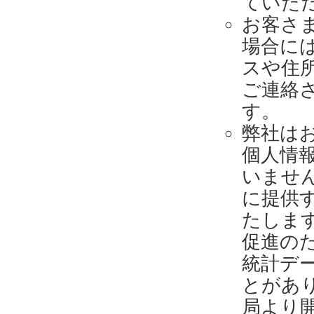
ていた
お客さ
場合に
スや住
ご連絡
す。
弊社は
個人情
いませ
に提供
たしま
促進の
統計デ
とがあ
局より