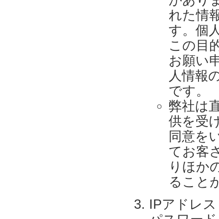
があり
れた情
す。個
この目
お願い
人情報
です。
弊社は
供を受
同意を
てお客
りほか
ること
IPアドレ